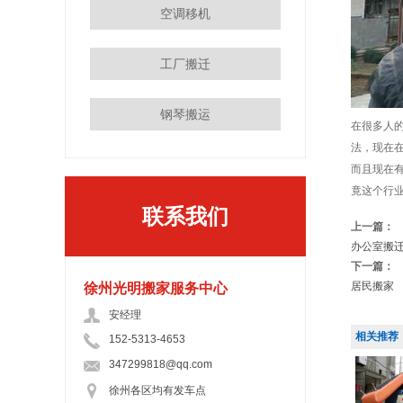
空调移机
工厂搬迁
钢琴搬运
在很多人
法，现在
而且现在
竟这个行
联系我们
上一篇：
办公室搬
下一篇：
居民搬家
徐州光明搬家服务中心
安经理
相关推荐
152-5313-4653
347299818@qq.com
徐州各区均有发车点