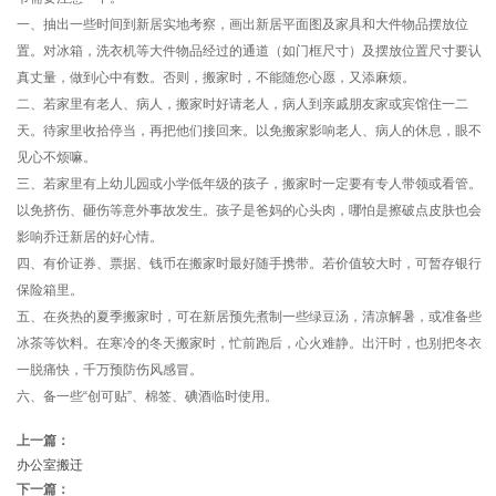
一、抽出一些时间到新居实地考察，画出新居平面图及家具和大件物品摆放位
置。对冰箱，洗衣机等大件物品经过的通道（如门框尺寸）及摆放位置尺寸要认
真丈量，做到心中有数。否则，搬家时，不能随您心愿，又添麻烦。
二、若家里有老人、病人，搬家时好请老人，病人到亲戚朋友家或宾馆住一二
天。待家里收拾停当，再把他们接回来。以免搬家影响老人、病人的休息，眼不
见心不烦嘛。
三、若家里有上幼儿园或小学低年级的孩子，搬家时一定要有专人带领或看管。
以免挤伤、砸伤等意外事故发生。孩子是爸妈的心头肉，哪怕是擦破点皮肤也会
影响乔迁新居的好心情。
四、有价证券、票据、钱币在搬家时最好随手携带。若价值较大时，可暂存银行
保险箱里。
五、在炎热的夏季搬家时，可在新居预先煮制一些绿豆汤，清凉解暑，或准备些
冰茶等饮料。在寒冷的冬天搬家时，忙前跑后，心火难静。出汗时，也别把冬衣
一脱痛快，千万预防伤风感冒。
六、备一些“创可贴”、棉签、碘酒临时使用。
上一篇：
办公室搬迁
下一篇：